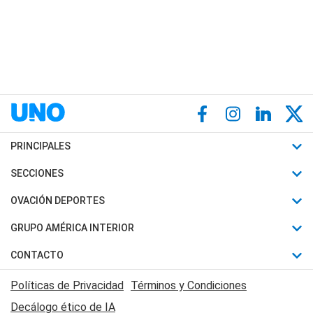
PRINCIPALES
Últimas Noticias
SECCIONES
Política
Horóscopo
OVACIÓN DEPORTES
Sociedad
Motores
Fútbol
GRUPO AMÉRICA INTERIOR
Policiales
Recetas
Mundial
Canal 7 en Vivo
CONTACTO
Judiciales
Trucos caseros
Automovilismo
Radio Nihuil
Acerca de Nosotros
Economia
Políticas de Privacidad
Términos y Condiciones
Series y Películas
Rugby
FM UNA
Contactanos
Decálogo ético de IA
Edictos y Solicitadas