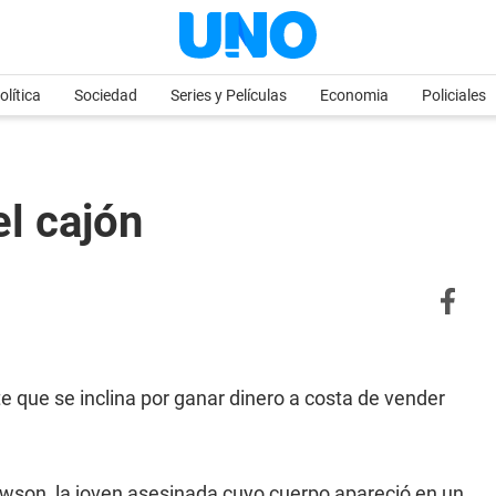
olítica
Sociedad
Series y Películas
Economia
Policiales
el cajón
 que se inclina por ganar dinero a costa de vender
wson, la joven asesinada cuyo cuerpo apareció en un