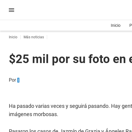
Inicio
P
Inicio
Más noticias
$25 mil por su foto en 
Por
[]
Ha pasado varias veces y seguirá pasando. Hay gente
imágenes morbosas.
Pasaron los casos de Jazmín de Grazia y Ángeles Ra