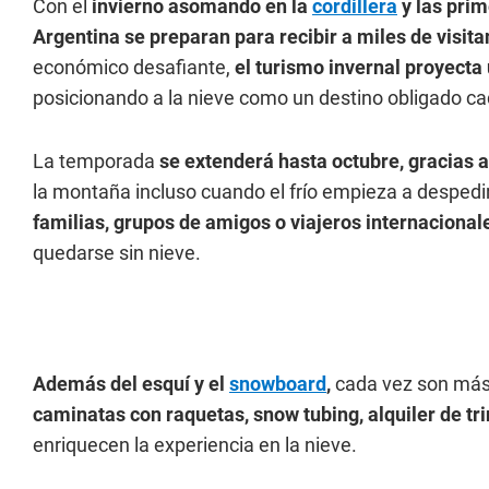
Con el
invierno asomando en la
cordillera
y las pri
Argentina se preparan para recibir a miles de visita
económico desafiante,
el turismo invernal proyect
posicionando a la nieve como un destino obligado ca
La temporada
se extenderá hasta octubre, gracias 
la montaña incluso cuando el frío empieza a despedi
familias, grupos de amigos o viajeros internaciona
quedarse sin nieve.
Además del esquí y el
snowboard
,
cada vez son más
caminatas con raquetas, snow tubing, alquiler de tr
enriquecen la experiencia en la nieve.