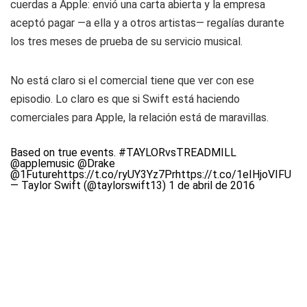
cuerdas a Apple: envió una carta abierta y la empresa
aceptó pagar —a ella y a otros artistas— regalías durante
los tres meses de prueba de su servicio musical.
No está claro si el comercial tiene que ver con ese
episodio. Lo claro es que si Swift está haciendo
comerciales para Apple, la relación está de maravillas.
Based on true events.
#TAYLORvsTREADMILL
@applemusic
@Drake
@1Future
https://t.co/ryUY3Yz7Pr
https://t.co/1eIHjoVIFU
— Taylor Swift (@taylorswift13)
1 de abril de 2016