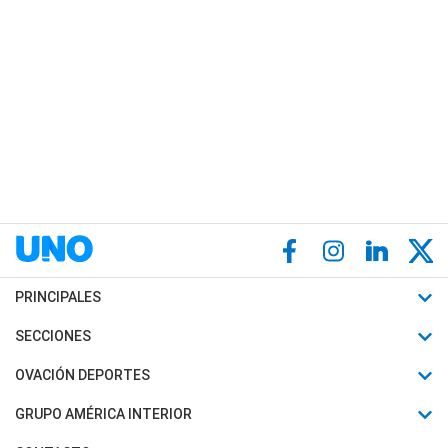
PRINCIPALES
Últimas Noticias
SECCIONES
Política
Horóscopo
OVACIÓN DEPORTES
Sociedad
Motores
Fútbol
GRUPO AMÉRICA INTERIOR
Policiales
Recetas
Mundial