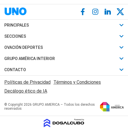
PRINCIPALES
Últimas Noticias
SECCIONES
Política
Horóscopo
OVACIÓN DEPORTES
Sociedad
Motores
Fútbol
GRUPO AMÉRICA INTERIOR
Policiales
Recetas
Mundial
Canal 7 en Vivo
CONTACTO
Judiciales
Trucos caseros
Automovilismo
Radio Nihuil
Acerca de Nosotros
Economia
Políticas de Privacidad
Términos y Condiciones
Series y Películas
Rugby
FM UNA
Contactanos
Decálogo ético de IA
Edictos y Solicitadas
Tenis
Radio Brava
Newsletter
Básquet
© Copyright 2026 GRUPO AMERICA – Todos los derechos
San Juan 8
reservados
Boxeo
Fuera de Juego