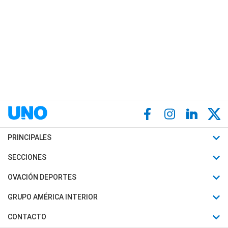
PRINCIPALES
Últimas Noticias
SECCIONES
Política
Horóscopo
OVACIÓN DEPORTES
Sociedad
Motores
Fútbol
GRUPO AMÉRICA INTERIOR
Policiales
Recetas
Mundial
Canal 7 en Vivo
CONTACTO
Judiciales
Trucos caseros