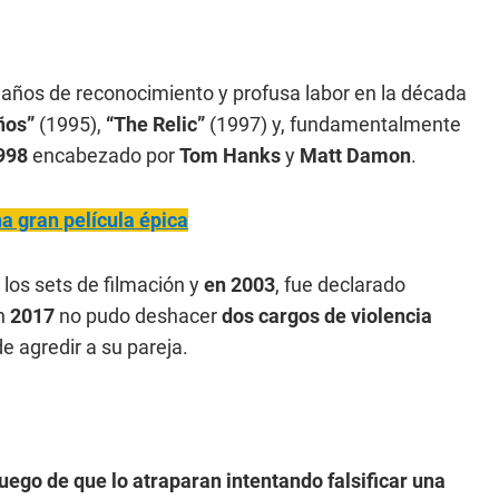
 años de reconocimiento y profusa labor en la década
ños”
(1995),
“The Relic”
(1997) y, fundamentalmente
998
encabezado por
Tom Hanks
y
Matt Damon
.
a gran película épica
 los sets de filmación y
en 2003
, fue declarado
n
2017
no pudo deshacer
dos cargos de violencia
e agredir a su pareja.
uego de que lo atraparan intentando falsificar una