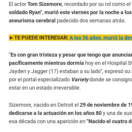
El actor
Tom Sizemore
, recordado por su rol como el
soldado Ryan"
,
murió este viernes por la noche a lo
aneurisma cerebral
padecido dos semanas atrás.
►TE PUEDE INTERESAR:
A los 56 años, murió la de
“
Es con gran tristeza y pesar que tengo que anunci
pacíficamente mientras dormía
hoy en el Hospital 
Jayden y Jagger (17) estaban a su lado”, expresó s
por el portal especializado
Variety
donde se consignó 
estar en un estado irreversible.
Sizemore, nacido en Detroit el
29 de noviembre de 1
dedicarse a la actuación en los años 80
y una de sus
esa década con una aparición en
"Nacido el cuatro de