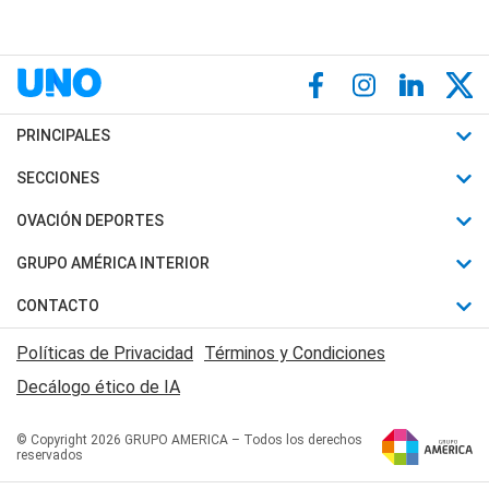
PRINCIPALES
Últimas Noticias
SECCIONES
Política
Horóscopo
OVACIÓN DEPORTES
Sociedad
Motores
Fútbol
GRUPO AMÉRICA INTERIOR
Policiales
Recetas
Mundial
Canal 7 en Vivo
CONTACTO
Judiciales
Trucos caseros
Automovilismo
Radio Nihuil
Acerca de Nosotros
Economia
Políticas de Privacidad
Términos y Condiciones
Series y Películas
Rugby
FM UNA
Contactanos
Decálogo ético de IA
Edictos y Solicitadas
Tenis
Radio Brava
Newsletter
Básquet
© Copyright 2026 GRUPO AMERICA – Todos los derechos
San Juan 8
reservados
Boxeo