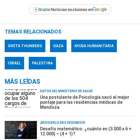
+
Gratis:
Noticias exclusivas en
TEMAS RELACIONADOS
GRETA THUNBERG
GAZA
AYUDA HUMANITARIA
ISRAEL
PALESTINA
MÁS LEÍDAS
DATOS DEL MINISTERIO DE SALUD
Una postulante de Psicología sacó el mejor
puntaje para las residencias médicas de
Mendoza
¡RESOLVELO EN 5 SEGUNDOS!
Desafío matemático: ¿cuánto es (3.000 x 6 +
12.000) ÷ (4 + 1)?