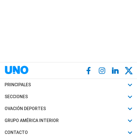
PRINCIPALES
Últimas Noticias
SECCIONES
Política
Horóscopo
OVACIÓN DEPORTES
Sociedad
Motores
Fútbol
GRUPO AMÉRICA INTERIOR
Policiales
Recetas
Mundial
Canal 7 en Vivo
CONTACTO
Judiciales