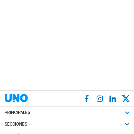
PRINCIPALES
Últimas Noticias
SECCIONES
Política