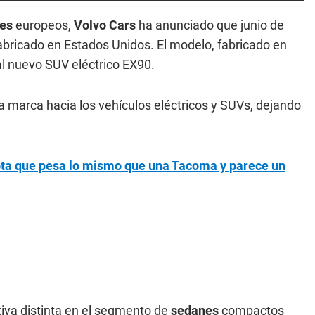
es
europeos,
Volvo Cars
ha anunciado que junio de
abricado en Estados Unidos. El modelo, fabricado en
al nuevo SUV eléctrico EX90.
 marca hacia los vehículos eléctricos y SUVs, dejando
ota que pesa lo mismo que una Tacoma y parece un
iva distinta en el segmento de
sedanes
compactos