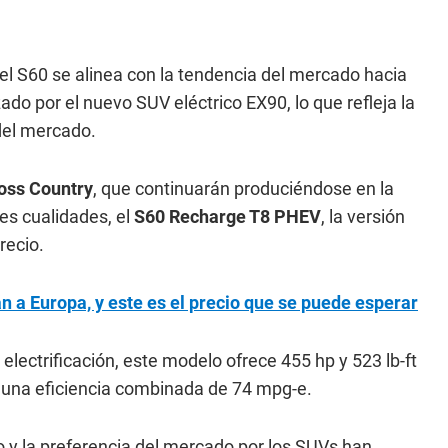
el S60 se alinea con la tendencia del mercado hacia
ado por el nuevo SUV eléctrico EX90, lo que refleja la
del mercado.
oss Country
, que continuarán produciéndose en la
es cualidades, el
S60 Recharge T8 PHEV
, la versión
recio.
n a Europa, y este es el precio que se puede esperar
y electrificación, este modelo ofrece 455 hp y 523 lb-ft
 y una eficiencia combinada de 74 mpg-e.
o y la preferencia del mercado por los SUVs han