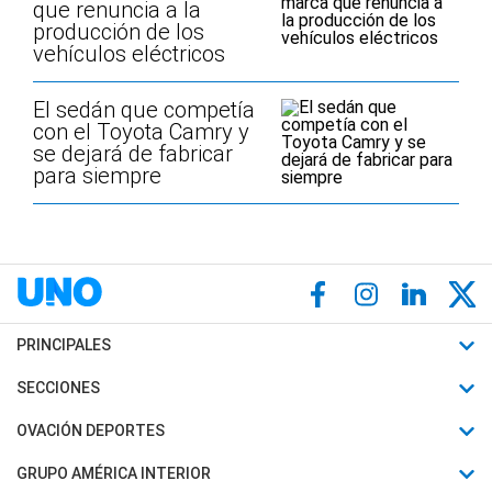
que renuncia a la
producción de los
vehículos eléctricos
El sedán que competía
con el Toyota Camry y
se dejará de fabricar
para siempre
PRINCIPALES
Últimas Noticias
SECCIONES
Política
Horóscopo
OVACIÓN DEPORTES
Sociedad
Motores
Fútbol
GRUPO AMÉRICA INTERIOR