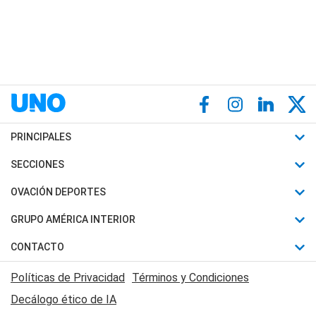
PRINCIPALES
Últimas Noticias
SECCIONES
Política
Horóscopo
OVACIÓN DEPORTES
Sociedad
Motores
Fútbol
GRUPO AMÉRICA INTERIOR
Policiales
Recetas
Mundial
Canal 7 en Vivo
CONTACTO
Judiciales
Trucos caseros
Automovilismo
Radio Nihuil
Acerca de Nosotros
Economia
Políticas de Privacidad
Términos y Condiciones
Series y Películas
Rugby
FM UNA
Contactanos
Decálogo ético de IA
Edictos y Solicitadas
Tenis
Radio Brava