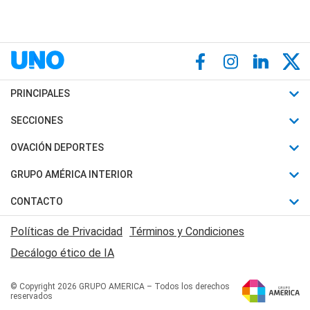
PRINCIPALES
Últimas Noticias
SECCIONES
Política
Horóscopo
OVACIÓN DEPORTES
Sociedad
Motores
Fútbol
GRUPO AMÉRICA INTERIOR
Policiales
Recetas
Mundial
Canal 7 en Vivo
CONTACTO
Judiciales
Trucos caseros
Automovilismo
Radio Nihuil
Acerca de Nosotros
Economia
Políticas de Privacidad
Términos y Condiciones
Series y Películas
Rugby
FM UNA
Contactanos
Decálogo ético de IA
Edictos y Solicitadas
Tenis
Radio Brava
Newsletter
Básquet
© Copyright 2026 GRUPO AMERICA – Todos los derechos
San Juan 8
reservados
Boxeo