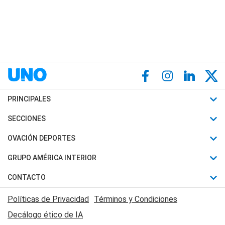
PRINCIPALES
Últimas Noticias
SECCIONES
Política
Horóscopo
OVACIÓN DEPORTES
Sociedad
Motores
Fútbol
GRUPO AMÉRICA INTERIOR
Policiales
Recetas
Mundial
Canal 7 en Vivo
CONTACTO
Judiciales
Trucos caseros
Automovilismo
Radio Nihuil
Acerca de Nosotros
Economia
Políticas de Privacidad
Términos y Condiciones
Series y Películas
Rugby
FM UNA
Contactanos
Decálogo ético de IA
Edictos y Solicitadas
Tenis