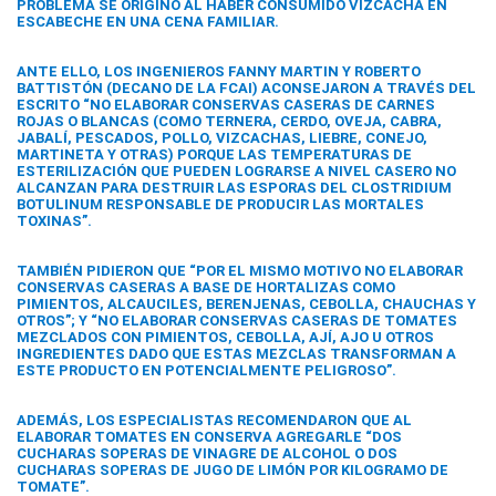
PROBLEMA SE ORIGINÓ AL HABER CONSUMIDO VIZCACHA EN
ESCABECHE EN UNA CENA FAMILIAR.
ANTE ELLO, LOS INGENIEROS FANNY MARTIN Y ROBERTO
BATTISTÓN (DECANO DE LA FCAI) ACONSEJARON A TRAVÉS DEL
ESCRITO “
NO ELABORAR CONSERVAS CASERAS DE CARNES
ROJAS O BLANCAS
(COMO TERNERA, CERDO, OVEJA, CABRA,
JABALÍ, PESCADOS, POLLO, VIZCACHAS, LIEBRE, CONEJO,
MARTINETA Y OTRAS) PORQUE LAS TEMPERATURAS DE
ESTERILIZACIÓN QUE PUEDEN LOGRARSE A NIVEL CASERO NO
ALCANZAN PARA DESTRUIR LAS ESPORAS DEL CLOSTRIDIUM
BOTULINUM RESPONSABLE DE PRODUCIR LAS MORTALES
TOXINAS”.
TAMBIÉN PIDIERON QUE “POR EL MISMO MOTIVO
NO ELABORAR
CONSERVAS CASERAS A BASE DE HORTALIZAS
COMO
PIMIENTOS, ALCAUCILES, BERENJENAS, CEBOLLA, CHAUCHAS Y
OTROS”; Y “
NO ELABORAR CONSERVAS CASERAS DE TOMATES
MEZCLADOS CON PIMIENTOS, CEBOLLA, AJÍ, AJO U OTROS
INGREDIENTES
DADO QUE ESTAS MEZCLAS TRANSFORMAN A
ESTE PRODUCTO EN POTENCIALMENTE PELIGROSO”.
ADEMÁS, LOS ESPECIALISTAS RECOMENDARON QUE AL
ELABORAR TOMATES EN CONSERVA AGREGARLE “DOS
CUCHARAS SOPERAS DE VINAGRE DE ALCOHOL O DOS
CUCHARAS SOPERAS DE JUGO DE LIMÓN POR KILOGRAMO DE
TOMATE”.