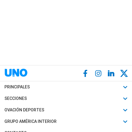
PRINCIPALES
Últimas Noticias
SECCIONES
Política
Horóscopo
OVACIÓN DEPORTES
Sociedad
Motores
Fútbol
GRUPO AMÉRICA INTERIOR
Policiales
Recetas
Mundial