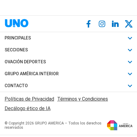
PRINCIPALES
Últimas Noticias
SECCIONES
Política
Horóscopo
OVACIÓN DEPORTES
Sociedad
Motores
Fútbol
GRUPO AMÉRICA INTERIOR
Policiales
Recetas
Mundial
Canal 7 en Vivo
CONTACTO
Judiciales
Trucos caseros
Automovilismo
Radio Nihuil
Acerca de Nosotros
Economia
Políticas de Privacidad
Términos y Condiciones
Series y Películas
Rugby
FM UNA
Contactanos
Decálogo ético de IA
Edictos y Solicitadas
Tenis
Radio Brava
Newsletter
Básquet
© Copyright 2026 GRUPO AMERICA – Todos los derechos
San Juan 8
reservados
Boxeo