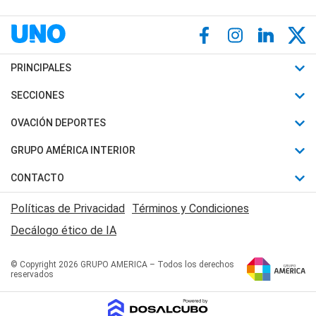
PRINCIPALES
Últimas Noticias
SECCIONES
Política
Horóscopo
OVACIÓN DEPORTES
Sociedad
Motores
Fútbol
GRUPO AMÉRICA INTERIOR
Policiales
Recetas
Mundial
Canal 7 en Vivo
CONTACTO
Judiciales
Trucos caseros
Automovilismo
Radio Nihuil
Acerca de Nosotros
Economia
Políticas de Privacidad
Términos y Condiciones
Series y Películas
Rugby
FM UNA
Contactanos
Decálogo ético de IA
Edictos y Solicitadas
Tenis
Radio Brava
Newsletter
Básquet
© Copyright 2026 GRUPO AMERICA – Todos los derechos
San Juan 8
reservados
Boxeo
Fuera de Juego