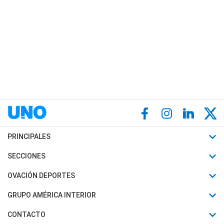
PRINCIPALES
Últimas Noticias
SECCIONES
Política
Horóscopo
OVACIÓN DEPORTES
Sociedad
Motores
Fútbol
GRUPO AMÉRICA INTERIOR
Policiales
Recetas
Mundial
Canal 7 en Vivo
CONTACTO
Judiciales
Trucos caseros