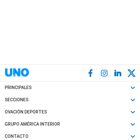
PRINCIPALES
Últimas Noticias
SECCIONES
Política
Horóscopo
OVACIÓN DEPORTES
Sociedad
Motores
Fútbol
GRUPO AMÉRICA INTERIOR
Policiales
Recetas
Mundial
Canal 7 en Vivo
CONTACTO
Judiciales