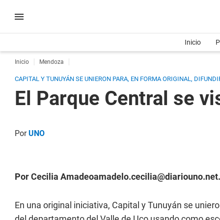
Inicio
P
Inicio
Mendoza
CAPITAL Y TUNUYÁN SE UNIERON PARA, EN FORMA ORIGINAL, DIFUND
El Parque Central se v
Por
UNO
Por Cecilia
Amadeoamadelo.cecilia@diariouno.net.
En una original iniciativa, Capital y Tunuyán se unier
del departamento del Valle de Uco usando como escen