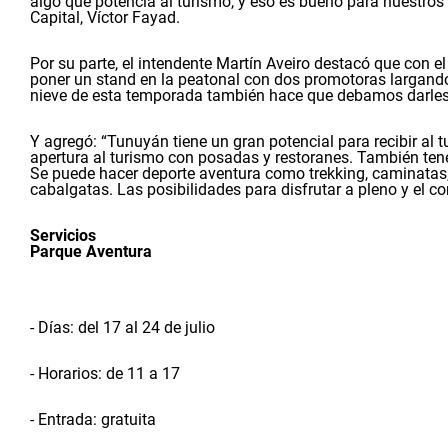
algo que potencia al turismo, y eso es bueno para nuestros 
Capital, Víctor Fayad.
Por su parte, el intendente Martín Aveiro destacó que con 
poner un stand en la peatonal con dos promotoras largando 
nieve de esta temporada también hace que debamos darles o
Y agregó: “Tunuyán tiene un gran potencial para recibir al 
apertura al turismo con posadas y restoranes. También ten
Se puede hacer deporte aventura como trekking, caminatas, 
cabalgatas. Las posibilidades para disfrutar a pleno y el co
S
ervicios
Parque Aventura
- Días: del 17 al 24 de julio
- Horarios: de 11 a 17
- Entrada: gratuita