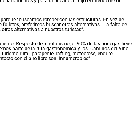
departamentos y para la provincia”, dijo el intendente de
el parque “buscamos romper con las estructuras. En vez de
folletos, preferimos buscar otras alternativas. La falta de
tras alternativas a nuestros turistas”.
turismo. Respecto del enoturismo, el 90% de las bodegas tiene
emos parte de la ruta gastronómica y los Caminos del Vino.
turismo rural, parapente, rafting, motocross, enduro,
ntacto con el aire libre son innumerables”.