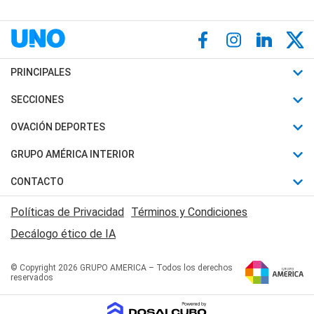
PRINCIPALES
Últimas Noticias
SECCIONES
Política
Horóscopo
OVACIÓN DEPORTES
Sociedad
Motores
Fútbol
GRUPO AMÉRICA INTERIOR
Policiales
Recetas
Mundial
Canal 7 en Vivo
CONTACTO
Judiciales
Trucos caseros
Automovilismo
Radio Nihuil
Acerca de Nosotros
Economia
Políticas de Privacidad
Términos y Condiciones
Series y Películas
Rugby
FM UNA
Contactanos
Decálogo ético de IA
Edictos y Solicitadas
Tenis
Radio Brava
Newsletter
Básquet
© Copyright 2026 GRUPO AMERICA – Todos los derechos
San Juan 8
reservados
Boxeo
Fuera de Juego