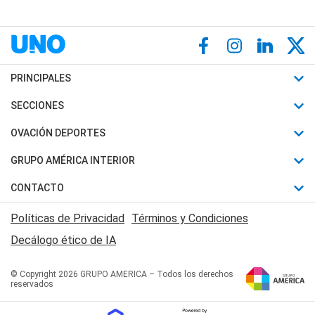
PRINCIPALES
Últimas Noticias
SECCIONES
Política
Horóscopo
OVACIÓN DEPORTES
Sociedad
Motores
Fútbol
GRUPO AMÉRICA INTERIOR
Policiales
Recetas
Mundial
Canal 7 en Vivo
CONTACTO
Judiciales
Trucos caseros
Automovilismo
Radio Nihuil
Acerca de Nosotros
Economia
Políticas de Privacidad
Términos y Condiciones
Series y Películas
Rugby
FM UNA
Contactanos
Decálogo ético de IA
Edictos y Solicitadas
Tenis
Radio Brava
Newsletter
Básquet
© Copyright 2026 GRUPO AMERICA – Todos los derechos
San Juan 8
reservados
Boxeo