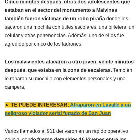
Cinco minutos después, otros dos adolescentes que
estaban en el sector del monumento a Malvinas
también fueron víctimas de un robo piraña
donde les
sacaron una mochila con útiles escolares, una billetera, un
celular y otras pertenencias. Además, uno de ellos fue
agredido por cinco de los ladrones.
Los malvivientes atacaron a otro joven, veinte minutos
después, que estaba en la zona de escaleras
. También
le robaron su mochila con elementos personales y una
campera.
► TE PUEDE INTERESAR:
Atraparon en Lavalle a un
peligroso violador serial fugado de San Juan
Varios llamados al 911 derivaron en un rápido operativo
policial donde
fueron detenidos 16 jóvenes entre los