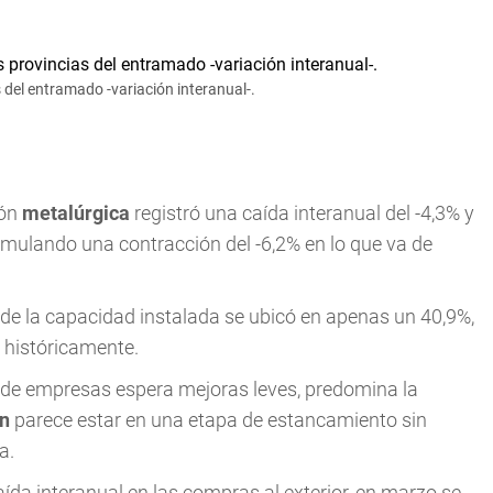
s del entramado -variación interanual-.
ión
metalúrgica
registró una caída interanual del -4,3% y
cumulando una contracción del -6,2% en lo que va de
 de la capacidad instalada se ubicó en apenas un 40,9%,
 históricamente.
 de empresas espera mejoras leves, predomina la
ón
parece estar en una etapa de estancamiento sin
a.
ída interanual en las compras al exterior, en marzo se