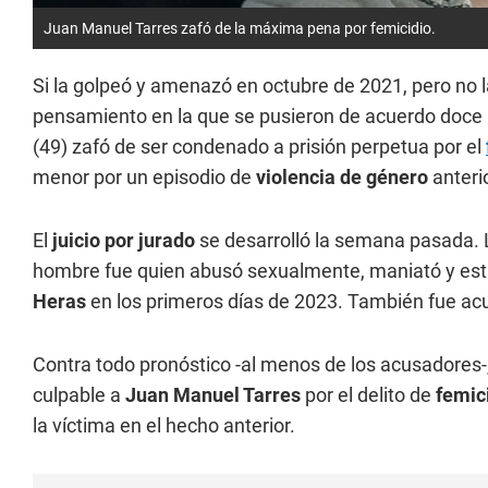
Juan Manuel Tarres zafó de la máxima pena por femicidio.
Si la golpeó y amenazó en octubre de 2021, pero no l
pensamiento en la que se pusieron de acuerdo doce 
(49) zafó de ser condenado a prisión perpetua por el
menor por un episodio de
violencia de género
anterio
El
juicio por jurado
se desarrolló la semana pasada. L
hombre fue quien abusó sexualmente, maniató y estr
Heras
en los primeros días de 2023. También fue a
Contra todo pronóstico -al menos de los acusadores-,
culpable a
Juan Manuel Tarres
por el delito de
femic
la víctima en el hecho anterior.