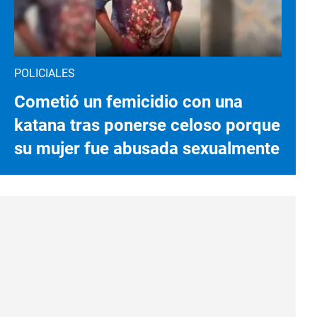
POLICIALES
Cometió un femicidio con una
katana tras ponerse celoso porque
su mujer fue abusada sexualmente