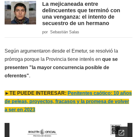
La mejicaneada entre
delincuentes que terminó con
una venganza: el intento de
secuestro de un hermano
por Sebastián Salas
Según argumentaron desde el Emetur, se resolvió la
prórroga porque la Provincia tiene interés en
que se
presenten "la mayor concurrencia posible de
oferentes"
.
►TE PUEDE INTERESAR:
Penitentes caótico: 10 años
de peleas, proyectos, fracasos y la promesa de volver
a ser en 2023