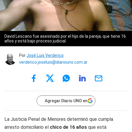
David Lescano fue asesinado por el hijo de la pareja, que tiene 16
años y está bajo proceso judicial.
Por
José Luis Verderico
verderico.joseluis@diariouno.com.ar
Agregar Diario UNO en
La Justicia Penal de Menores determinó que cumpla
arresto domiciliario el
chico de 16 años
que está