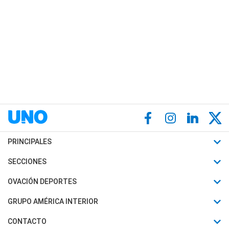
PRINCIPALES
Últimas Noticias
SECCIONES
Política
Horóscopo
OVACIÓN DEPORTES
Sociedad
Motores
Fútbol
GRUPO AMÉRICA INTERIOR
Policiales
Recetas
Mundial
Canal 7 en Vivo
CONTACTO
Judiciales