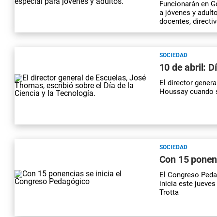
Funcionarán en Go
a jóvenes y adult
docentes, directi
SOCIEDAD
10 de abril: D
El director genera
Houssay cuando se
SOCIEDAD
Con 15 ponenc
El Congreso Peda
inicia este jueve
Trotta