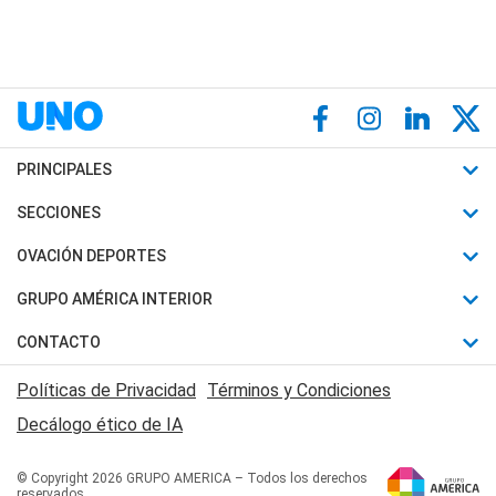
PRINCIPALES
Últimas Noticias
SECCIONES
Política
Horóscopo
OVACIÓN DEPORTES
Sociedad
Motores
Fútbol
GRUPO AMÉRICA INTERIOR
Policiales
Recetas
Mundial
Canal 7 en Vivo
CONTACTO
Judiciales
Trucos caseros
Automovilismo
Radio Nihuil
Acerca de Nosotros
Economia
Políticas de Privacidad
Términos y Condiciones
Series y Películas
Rugby
FM UNA
Contactanos
Decálogo ético de IA
Edictos y Solicitadas
Tenis
Radio Brava
Newsletter
Básquet
© Copyright 2026 GRUPO AMERICA – Todos los derechos
San Juan 8
reservados