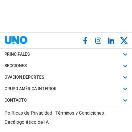
PRINCIPALES
Últimas Noticias
SECCIONES
Política
Horóscopo
OVACIÓN DEPORTES
Sociedad
Motores
Fútbol
GRUPO AMÉRICA INTERIOR
Policiales
Recetas
Mundial
Canal 7 en Vivo
CONTACTO
Judiciales
Trucos caseros
Automovilismo
Radio Nihuil
Acerca de Nosotros
Economia
Políticas de Privacidad
Términos y Condiciones
Series y Películas
Rugby
FM UNA
Contactanos
Decálogo ético de IA
Edictos y Solicitadas
Tenis
Radio Brava
Newsletter