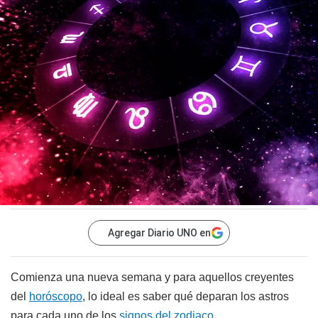
Agregar Diario UNO en
Comienza una nueva semana y para aquellos creyentes
del
horóscopo
, lo ideal es saber qué deparan los astros
para cada uno de los
signos del zodiaco
.