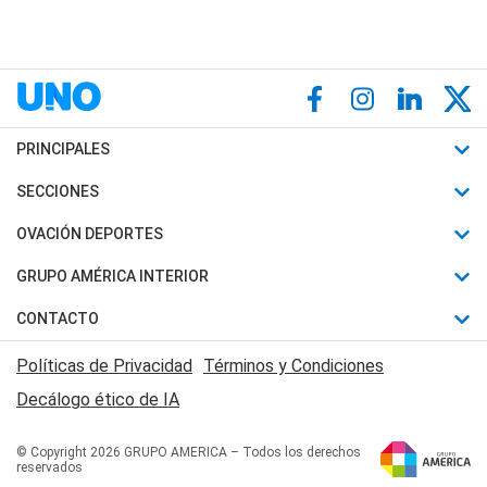
PRINCIPALES
Últimas Noticias
SECCIONES
Política
Horóscopo
OVACIÓN DEPORTES
Sociedad
Motores
Fútbol
GRUPO AMÉRICA INTERIOR
Policiales
Recetas
Mundial
Canal 7 en Vivo
CONTACTO
Judiciales
Trucos caseros
Automovilismo
Radio Nihuil
Acerca de Nosotros
Economia
Políticas de Privacidad
Términos y Condiciones
Series y Películas
Rugby
FM UNA
Contactanos
Decálogo ético de IA
Edictos y Solicitadas
Tenis
Radio Brava
Newsletter
Básquet
© Copyright 2026 GRUPO AMERICA – Todos los derechos
San Juan 8
reservados
Boxeo