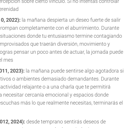
rcepción sobre cierto vínculo. Si no intentas controlar
erenidad
10, 2022):
la mañana despierta un deseo fuerte de salir
que rompan completamente con el aburrimiento. Durante
 o situaciones donde tu entusiasmo termine contagiando
 improvisados que traerán diversión, movimiento y
i logras pensar un poco antes de actuar, la jornada puede
el mes
2011, 2023):
la mañana puede sentirse algo agotadora si
ativos o ambientes demasiado demandantes. Durante
actividad relajante o a una charla que te permitirá
 a necesitar cercanía emocional y espacios donde
 escuchas más lo que realmente necesitas, terminarás el
2012, 2024):
desde temprano sentirás deseos de