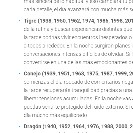
más sincera de lo habitual y eso cambiará tu pe
cada detalle, el día avanzará con mucha más s
Tigre (1938, 1950, 1962, 1974, 1986, 1998, 20
de la rutina y buscar experiencias distintas 
la tarde podrías vivir encuentros inesperados
a todos alrededor. En la noche surgirán planes
conversaciones intensas difíciles de olvidar. S
convertirse en una de las más emocionantes d
Conejo (1939, 1951, 1963, 1975, 1987, 1999, 
comienzas el día rodeado de comentarios neg
la tarde recuperarás tranquilidad gracias a una 
liberar tensiones acumuladas. En la noche vas
puedas sentirte protegido del ruido externo. Si
día mucho más equilibrado
Dragón (1940, 1952, 1964, 1976, 1988, 2000, 