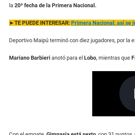
la
20ª fecha de la Primera Nacional.
►TE PUEDE INTERESAR:
Primera Nacional: así se j
Deportivo Maipú terminó con diez jugadores, por la 
Mariano Barbieri
anotó para el
Lobo
, mientras que
F
Con el empate,
Gimnasia está sexto
, con 31 puntos,