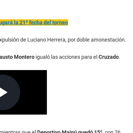
ugará la 21ª fecha del torneo
expulsión de Luciano Herrera, por doble amonestación.
austo Montero
igualó las acciones para el
Cruzado
.
 mientras que el
Deportivo Maipú quedó 15º
, con 26