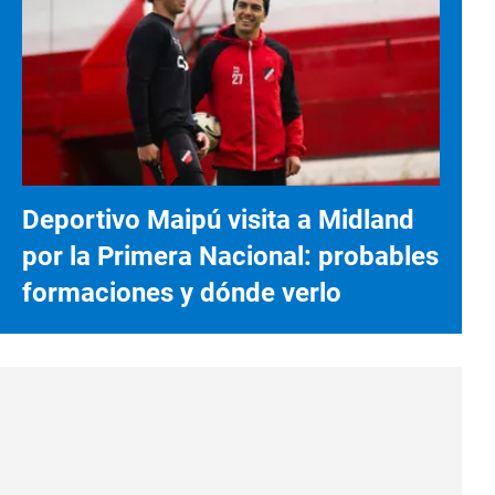
Deportivo Maipú visita a Midland
por la Primera Nacional: probables
formaciones y dónde verlo