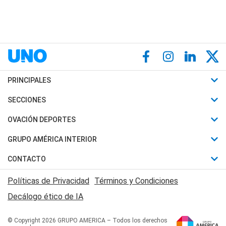
PRINCIPALES
Últimas Noticias
SECCIONES
Política
Horóscopo
OVACIÓN DEPORTES
Sociedad
Motores
Fútbol
GRUPO AMÉRICA INTERIOR
Policiales
Recetas
Mundial
Canal 7 en Vivo
CONTACTO
Judiciales
Trucos caseros
Automovilismo
Radio Nihuil
Acerca de Nosotros
Economia
Políticas de Privacidad
Términos y Condiciones
Series y Películas
Rugby
FM UNA
Contactanos
Decálogo ético de IA
Edictos y Solicitadas
Tenis
Radio Brava
Newsletter
Básquet
© Copyright 2026 GRUPO AMERICA – Todos los derechos
San Juan 8