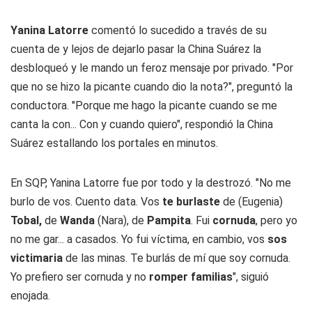
Yanina Latorre
comentó lo sucedido a través de su
cuenta de y lejos de dejarlo pasar la China Suárez la
desbloqueó y le mando un feroz mensaje por privado. "Por
que no se hizo la picante cuando dio la nota?", preguntó la
conductora. "Porque me hago la picante cuando se me
canta la con... Con y cuando quiero", respondió la China
Suárez estallando los portales en minutos.
En SQP, Yanina Latorre fue por todo y la destrozó. "No me
burlo de vos. Cuento data. Vos
te burlaste
de (Eugenia)
Tobal,
de
Wanda
(Nara), de
Pampita
. Fui
cornuda
, pero yo
no me gar... a casados. Yo fui víctima, en cambio, vos
sos
victimaria
de las minas. Te burlás de mí que soy cornuda.
Yo prefiero ser cornuda y no
romper familias
", siguió
enojada.