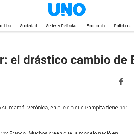
olítica
Sociedad
Series y Películas
Economia
Policiales
ur: el drástico cambio de
su mamá, Verónica, en el ciclo que Pampita tiene por
Barby Franco. Muchos creen que la modelo nació en