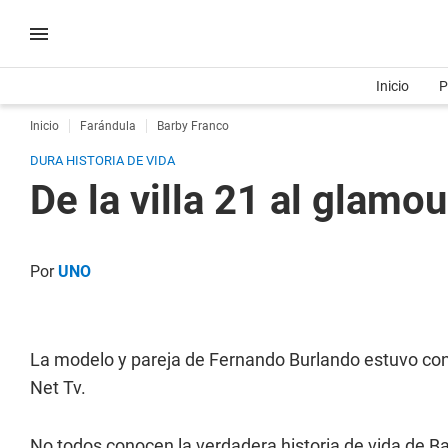
Inicio
P
Inicio
Farándula
Barby Franco
DURA HISTORIA DE VIDA
De la villa 21 al glamo
Por
UNO
La modelo y pareja de Fernando Burlando estuvo con 
Net Tv.
No todos conocen la verdadera historia de vida de 