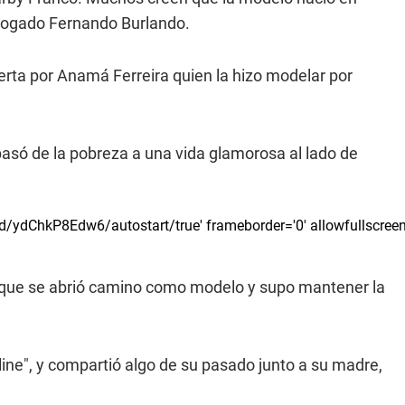
abogado Fernando Burlando.
bierta por Anamá Ferreira quien la hizo modelar por
pasó de la pobreza a una vida glamorosa al lado de
od/ydChkP8Edw6/autostart/true' frameborder='0' allowfullscreen
 porque se abrió camino como modelo y supo mantener la
ne", y compartió algo de su pasado junto a su madre,