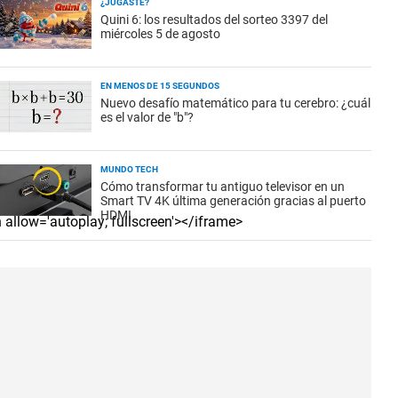
¿JUGASTE?
Quini 6: los resultados del sorteo 3397 del
miércoles 5 de agosto
EN MENOS DE 15 SEGUNDOS
Nuevo desafío matemático para tu cerebro: ¿cuál
es el valor de "b"?
MUNDO TECH
Cómo transformar tu antiguo televisor en un
Smart TV 4K última generación gracias al puerto
HDMI
 allow='autoplay; fullscreen'></iframe>