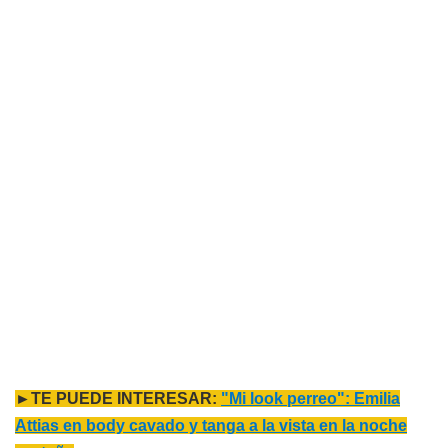
►TE PUEDE INTERESAR:
"Mi look perreo": Emilia
Attias en body cavado y tanga a la vista en la noche