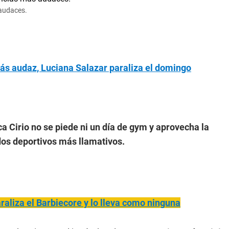
 audaces.
ás audaz, Luciana Salazar paraliza el domingo
a Cirio no se piede ni un día de gym y aprovecha la
os deportivos más llamativos.
raliza el Barbiecore y lo lleva como ninguna