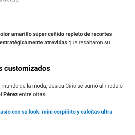
 primavera.
color amarillo súper ceñido repleto de recortes
 estratégicamente atrevidas
que resaltaron su
es customizados
l mundo de la moda, Jesica Cirio se sumó al modelo
ol Pérez
entre otras.
asio con su look: mini corpiñito y calcitas ultra