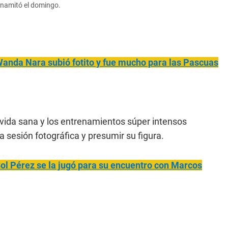
inamitó el domingo.
 Wanda Nara subió fotito y fue mucho para las Pascuas
a vida sana y los entrenamientos súper intensos
 sesión fotográfica y presumir su figura.
Sol
Pérez se la jugó para su encuentro con Marcos