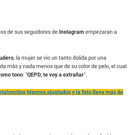
ios de sus seguidores de
Instagram
empezaran a
cudero
, la mujer se vio un tanto dolida por una
da más y nada menos que de su color de pelo, el cual
ismo tono
: “
QEPD, te voy a extrañar
".
taloncitos blancos ajustados y la foto lleva más de