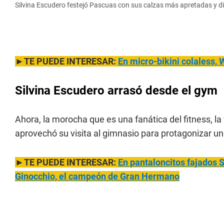
Silvina Escudero festejó Pascuas con sus calzas más apretadas y d
►TE PUEDE INTERESAR:
En micro-bikini colaless,
Silvina Escudero arrasó desde el gym
Ahora, la morocha que es una fanática del fitness, l
aprovechó su visita al gimnasio para protagonizar una
►TE PUEDE INTERESAR:
En pantaloncitos fajados 
Ginocchio, el campeón de Gran Hermano