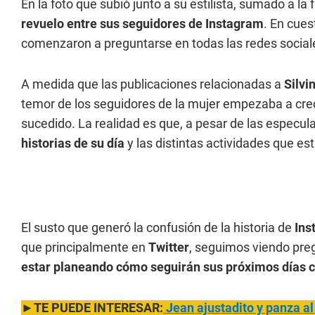
En la foto que subió junto a su estilista, sumado a l
revuelo entre sus seguidores de Instagram
. En cues
comenzaron a preguntarse en todas las redes socia
A medida que las publicaciones relacionadas a
Silvi
temor de los seguidores de la mujer empezaba a crec
sucedido. La realidad es que, a pesar de las especul
historias de su día
y las distintas actividades que es
El susto que generó la confusión de la historia de
Ins
que principalmente en
Twitter
, seguimos viendo preg
estar planeando cómo seguirán sus próximos días c
►TE PUEDE INTERESAR:
Jean ajustadito y panza al 