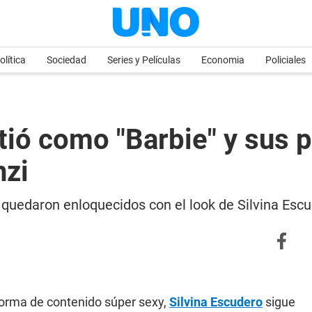
olítica
Sociedad
Series y Películas
Economia
Policiales
tió como "Barbie" y sus 
nzi
s quedaron enloquecidos con el look de Silvina Es
aforma de contenido súper sexy,
Silvina Escudero
sigue