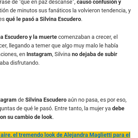
a frase de "que en paz descanse",
causó confusión y
tión de minutos sus fanáticos la volvieron tendencia, y
les
qué le pasó a Silvina Escudero
.
na Escudero y la muerte
comenzaban a crecer, el
er, llegando a temer que algo muy malo le había
aciones, en
Instagram
, Silvina
no dejaba de subir
taba disfrutando.
tagram
de
Silvina Escudero
aún no pasa, es por eso,
untas de qué le pasó. Entre tanto, la mujer ya
debe
on su cambio de look
.
aire, el tremendo look de Alejandra Maglietti para el