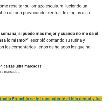
mo resaltar su lomazo escultural luciendo un
stico al tono provocando cientos de elogios a su
r semana, si puedo más mejor y cuando no me da el
asa lo mismo?"
, escribió contando su rutina y
on los comentarios llenos de halagos los que no
ltra marcadas.
 Analía Franchín se le transpatentó el hilo dental y fue