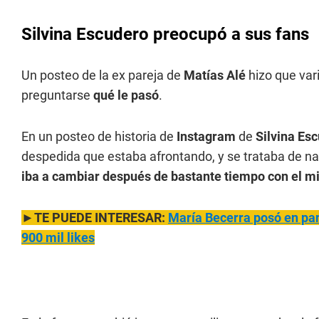
Silvina Escudero preocupó a sus fans
Un posteo de la ex pareja de
Matías Alé
hizo que var
preguntarse
qué le pasó
.
En un posteo de historia de
Instagram
de
Silvina Es
despedida que estaba afrontando, y se trataba de na
iba a cambiar después de bastante tiempo con el m
►TE PUEDE INTERESAR:
María Becerra posó en pan
900 mil likes