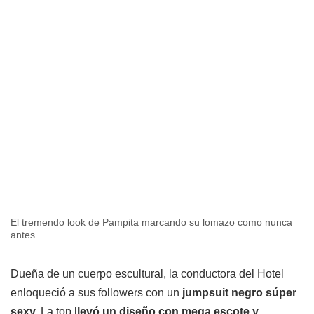
El tremendo look de Pampita marcando su lomazo como nunca
antes.
Dueña de un cuerpo escultural, la conductora del Hotel
enloqueció a sus followers con un
jumpsuit negro súper
sexy.
La top l
levó un diseño con mega escote y