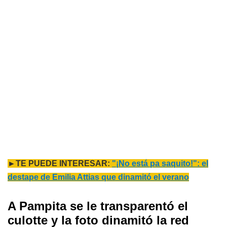
►TE PUEDE INTERESAR:
"¡No está pa saquito!": el
destape de Emilia Attias que dinamitó el verano
A Pampita se le transparentó el
culotte y la foto dinamitó la red