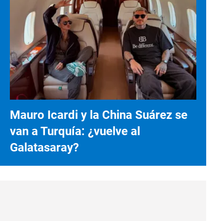
Mauro Icardi y la China Suárez se
van a Turquía: ¿vuelve al
Galatasaray?