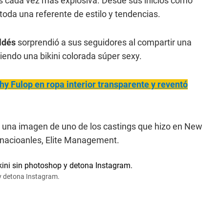
s cada vez más explosiva. Desde sus inicios como
toda una referente de estilo y tendencias.
aldés
sorprendió a sus seguidores al compartir una
iendo una bikini colorada súper sexy.
thy Fulop en ropa interior transparente y reventó
ó una imagen de uno de los castings que hizo en New
rnacioanles, Elite Management.
 y detona Instagram.