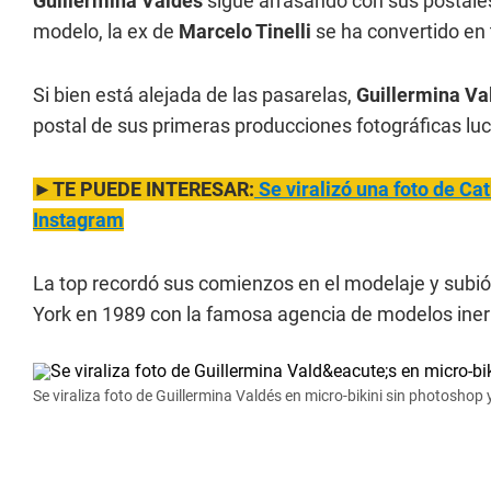
Guillermina Valdés
sigue arrasando con sus postale
modelo, la ex de
Marcelo Tinelli
se ha convertido en 
Si bien está alejada de las pasarelas,
Guillermina V
postal de sus primeras producciones fotográficas luc
►TE PUEDE INTERESAR:
Se viralizó un
a foto de Ca
Instagram
La top recordó sus comienzos en el modelaje y subi
York en 1989 con la famosa agencia de modelos ine
Se viraliza foto de Guillermina Valdés en micro-bikini sin photoshop