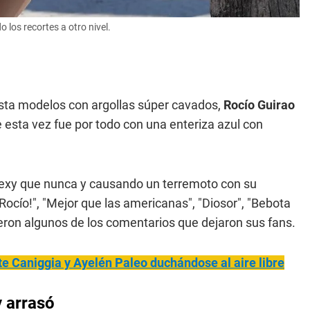
 los recortes a otro nivel.
sta modelos con argollas súper cavados,
Rocío Guirao
esta vez fue por todo con una enteriza azul con
sexy que nunca y causando un terremoto con su
Rocío!", "Mejor que las americanas", "Diosor", "Bebota
ron algunos de los comentarios que dejaron sus fans.
tte Can
iggia y Ayelén Paleo duchándose al aire libre
 arrasó