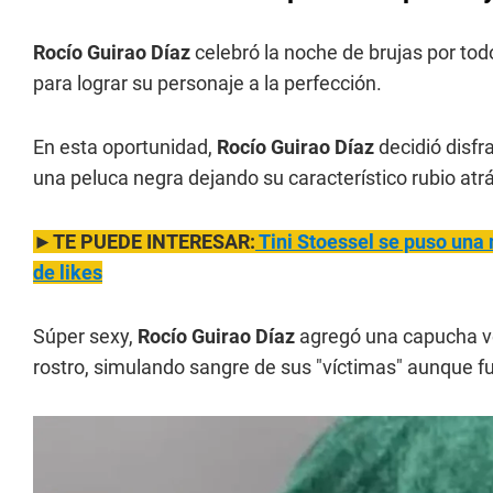
Rocío Guirao Díaz
celebró la noche de brujas por tod
para lograr su personaje a la perfección.
En esta oportunidad,
Rocío Guirao Díaz
decidió disfr
una peluca negra dejando su característico rubio atr
►TE PUEDE INTERESAR:
Tini Stoessel se puso una m
de likes
Súper sexy,
Rocío Guirao Díaz
agregó una capucha ve
rostro, simulando sangre de sus "víctimas" aunque fue