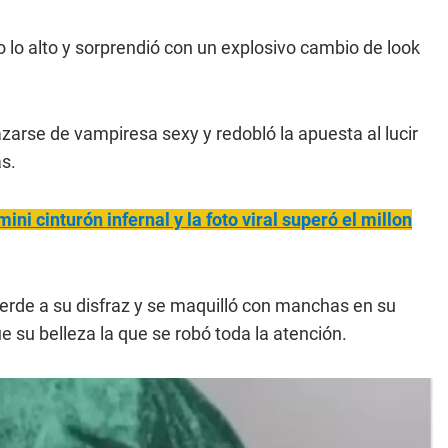
o lo alto y sorprendió con un explosivo cambio de look
azarse de vampiresa sexy y redobló la apuesta al lucir
ás.
ini cinturón infernal y la foto viral superó el millon
rde a su disfraz y se maquilló con manchas en su
 su belleza la que se robó toda la atención.