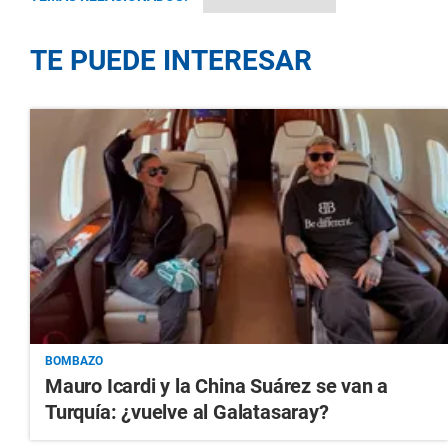
TE PUEDE INTERESAR
BOMBAZO
Mauro Icardi y la China Suárez se van a
Turquía: ¿vuelve al Galatasaray?