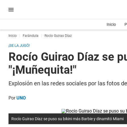
Inicio
P
Inicio
Farándula
Rocío Guirao Díaz
¡SE LA JUGÓ!
Rocío Guirao Díaz se p
"¡Muñequita!"
Explosión en las redes sociales por las fotos 
Por
UNO
Rocío Guirao Díaz se puso su bikini más Barbie y dinamitó Miami