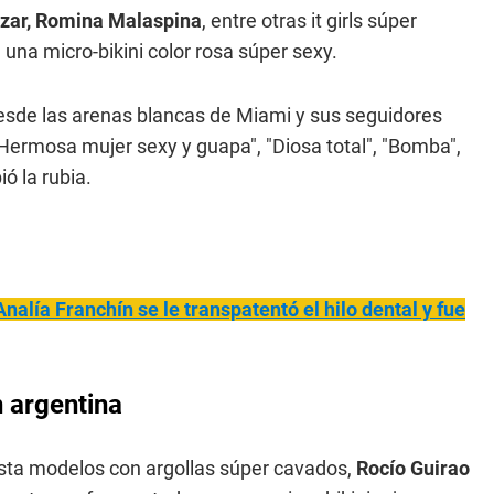
azar, Romina Malaspina
, entre otras it girls súper
una micro-bikini color rosa súper sexy.
esde las arenas blancas de Miami y sus seguidores
Hermosa mujer sexy y guapa", "Diosa total", "Bomba",
ó la rubia.
nalía Franchín se le transpatentó el hilo dental y fue
 argentina
sta modelos con argollas súper cavados,
Rocío Guirao