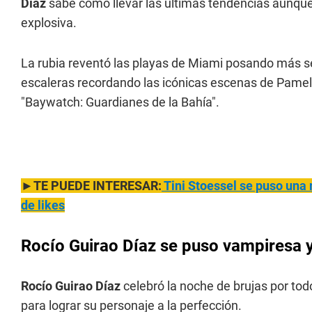
Díaz
sabe cómo llevar las últimas tendencias aunque 
explosiva.
La rubia reventó las playas de Miami posando más 
escaleras recordando las icónicas escenas de Pamel
"Baywatch: Guardianes de la Bahía".
►TE PUEDE INTERESAR:
Tini Stoessel se puso una m
de likes
Rocío Guirao Díaz se puso vampiresa y
Rocío Guirao Díaz
celebró la noche de brujas por tod
para lograr su personaje a la perfección.