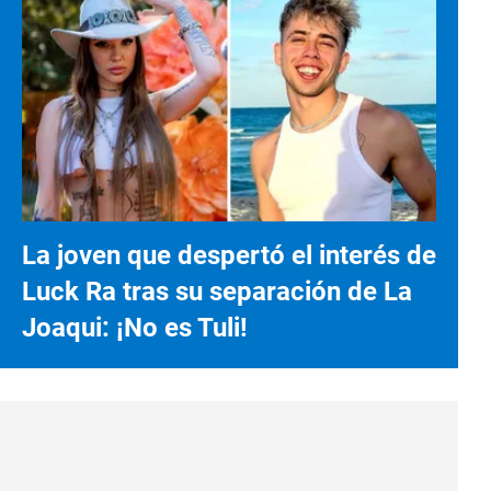
La joven que despertó el interés de
Luck Ra tras su separación de La
Joaqui: ¡No es Tuli!