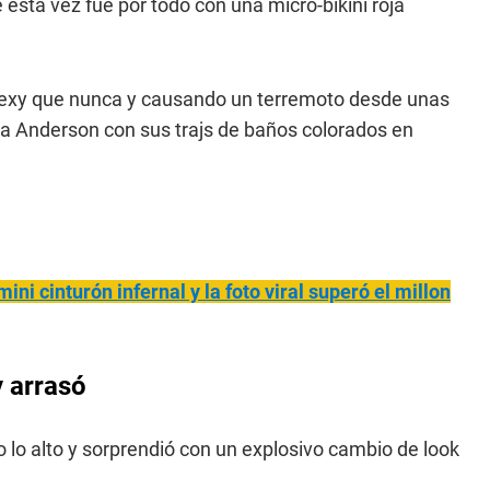
esta vez fue por todo con una micro-bikini roja
sexy que nunca y causando un terremoto desde unas
a Anderson con sus trajs de baños colorados en
ini cinturón infernal y la foto viral superó el millon
 arrasó
o lo alto y sorprendió con un explosivo cambio de look