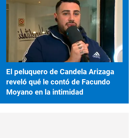
El peluquero de Candela Arizaga
reveló qué le contó de Facundo
Moyano en la intimidad