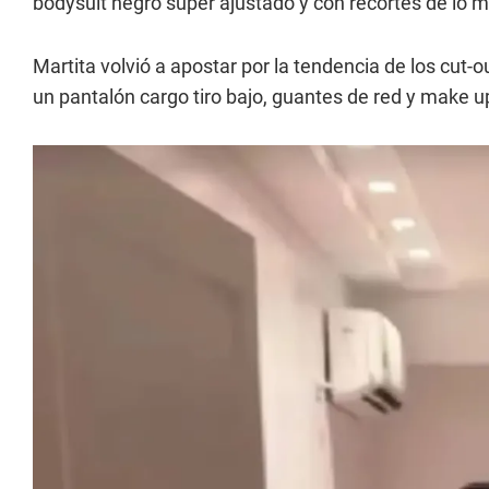
bodysuit negro súper ajustado y con recortes de lo m
Martita volvió a apostar por la tendencia de los cut-
un pantalón cargo tiro bajo, guantes de red y make u