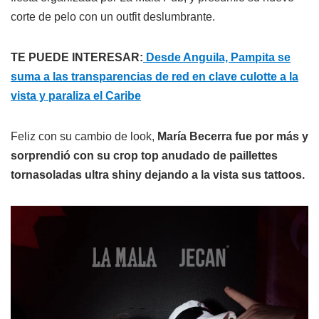
corte de pelo con un outfit deslumbrante.
TE PUEDE INTERESAR:
Desde Anguila, Pampita se
suma a las transparencias de red en clave culotte a la
vista y paraliza el Caribe
Feliz con su cambio de look,
María Becerra fue por más y
sorprendió con su crop top anudado de paillettes
tornasoladas ultra shiny dejando a la vista sus tattoos.