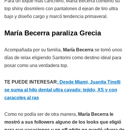
Para un toque más canchero, María Becerra combinó su
top shiny dosmilero con pantalones d ejean de tiro ultra
bajo y diseño cargo y marcó tendencia primaveral.
María Becerra paraliza Grecia
Acompañada por su familia,
María Becerra
se tomó unos
días de relax eligiendo Santorini como destino ideal para
posar como una verdadera top.
TE PUEDE INTERESAR
: Desde Miami, Juanita Tinelli
se suma al hilo dental ultra cavado: tejido, XS y con
caracoles al ras
Como no podía ser de otra manera,
María Becerra le
mostró a sus followers alguno de los looks que eligió
para sus vacaciones y en off-white no quedó afuera de