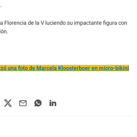
.
 a Florencia de la V luciendo su impactante figura con
ión.
lizó una foto de Marcela Kloosterboer en micro-bikini