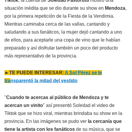
Tiktok
, la cuenta de
Soledad Pastorutti
mostró una
situación inédita que se dio durante su show en
Mendoza
,
por la primera repetición de la Fiesta de la Vendimia.
Mientras caminaba cerca de las vallas, cantando y
saludando a sus fanáticos, la mujer dejó cantando a uno
de ellos, para aceptarle una copa de vino que le habían
preparado y así disfrutar también un poco del producto
más representativo de la provincia.
►TE PUEDE INTERESAR:
A Sol Pérez se le
tra
nsparentó la mitad del vestido
"
Cuando te acercas al público de Mendoza y te
acercan un vinito
" así presentó Soledad el video de
Tiktok que se hizo viral, mientras brindaba su show en la
provincia. En las imágenes se pudo ver
la cercanía que
tiene la artista con los fanáticos
de su música, que se