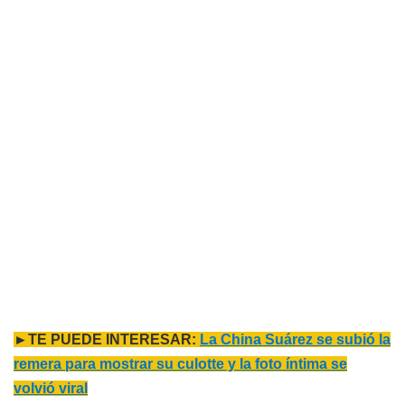
►TE PUEDE INTERESAR:
La China Suárez se subió la
remera para mostrar su culotte y la foto íntima se
volvió viral