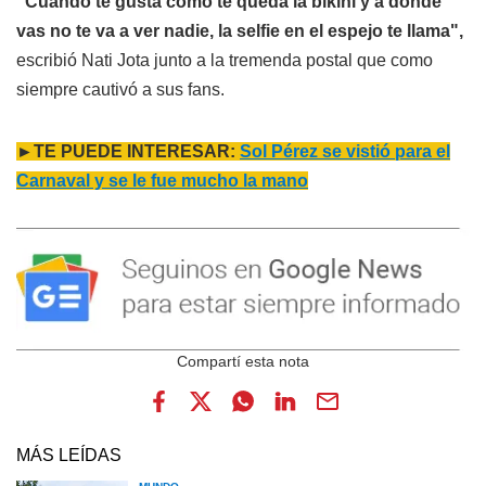
"Cuando te gusta como te queda la bikini y a donde
vas no te va a ver nadie, la selfie en el espejo te llama",
escribió Nati Jota junto a la tremenda postal que como
siempre cautivó a sus fans.
►TE PUEDE INTERESAR:
Sol Pérez se vistió para el
Carnaval y se le fue mucho la mano
MÁS LEÍDAS