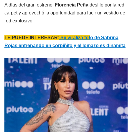
A días del gran estreno,
Florencia Peña
desfiló por la red
carpet y aprovechó la oportunidad para lucir un vestido de
red explosivo.
TE PUEDE INTERESAR:
Se viraliza fot
o de Sabrina
Rojas entrenando en corpiñito y el lomazo es dinamita